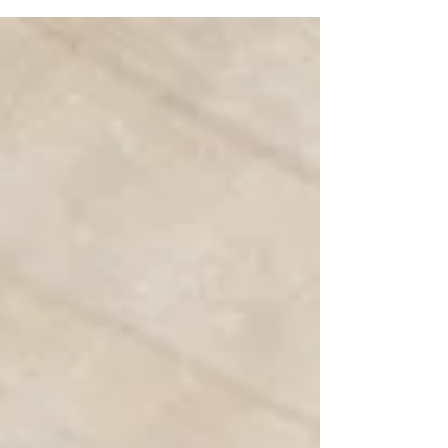
aanpak, waarbij het schilderij letterlijk en
figuurlijk in de spotlights staat.