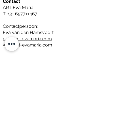
Contact
ART Eva Maria
T:
+31 657711467
Contactpersoon:
Eva van den Hamsvoort
eva@art-evamaria.com
www.art-evamaria.com
Adres
Atelier in Carré Chassé
(op afspraak):
Chasséveld 3A
4811 DH Breda
Eva tel:
+31 657711467
Edwin tel:
+31 657851257
KvK:
17098528
BTW: NL 8108.55.288.B01