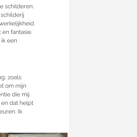
te schilderen. 
 schilderij 
werkelijkheid. 
it en fantasie. 
ik een 
g, zoals: 
et om mijn 
entie die mij 
j en dat helpt 
euren. Ik