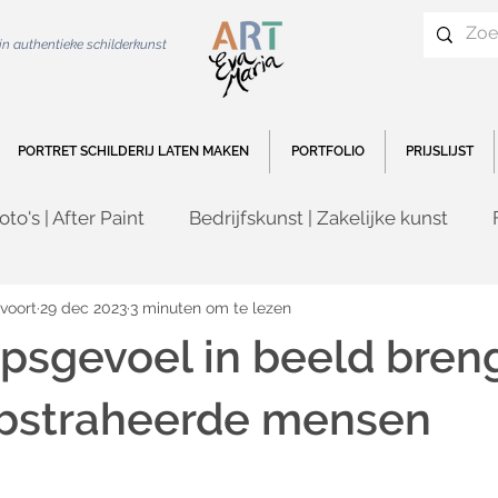
 in authentieke schilderkunst
PORTRET SCHILDERIJ LATEN MAKEN
PORTFOLIO
PRIJSLIJST
oto's | After Paint
Bedrijfskunst | Zakelijke kunst
ng
Live Paint Eva Maria
Wedding Art
Persoon
voort
29 dec 2023
3 minuten om te lezen
psgevoel in beeld bren
deau
Duurzame kunst
Schilderij laten maken
bstraheerde mensen
d 19 en kunst
Abstracte schilderkunst
Kunstenaa