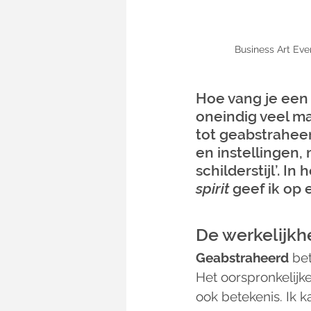
Business Art Even
Hoe vang je een 
oneindig veel ma
tot geabstraheerd
en instellingen, 
schilderstijl’. In
spirit
 geef ik op
De werkelijkh
Geabstraheerd
 be
Het oorspronkelijk
ook betekenis. Ik 