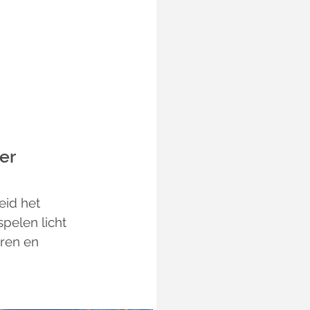
er 
eid het 
pelen licht 
ren en 