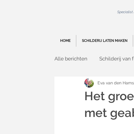
Specialist
HOME
SCHILDERIJ LATEN MAKEN
Alle berichten
Schilderij van f
Live Painting Extra detailleri
Eva van den Hams
Het groe
Groepsportret
Kunst ca
met gea
Portret in opdracht
Covi