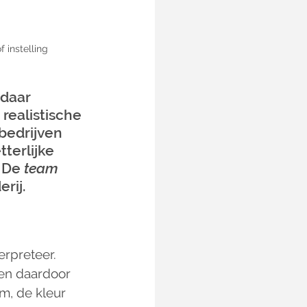
f instelling
daar 
realistische 
 bedrijven 
terlijke 
 
De 
team 
rij.
erpreteer.  
en daardoor 
m, de kleur 