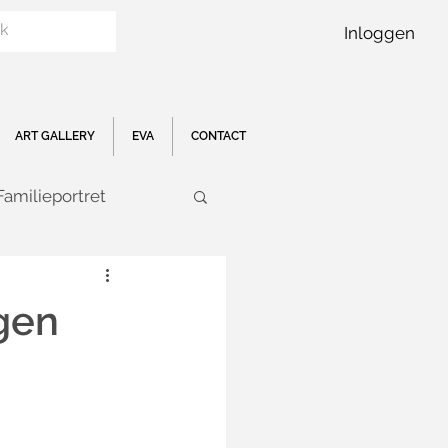
Inloggen
ART GALLERY
EVA
CONTACT
Familieportret
lijke kunst
gen
Interieur trend
r Breda