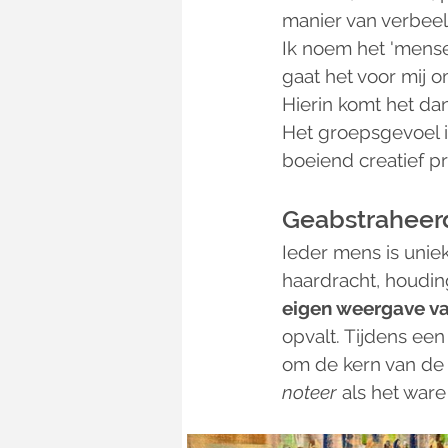
manier van verbeel
Ik noem het 'mensen
gaat het voor mij o
Hierin komt het dan 
Het groepsgevoel 
boeiend creatief p
Geabstraheerd
Ieder mens is uniek.
haardracht, houdin
eigen weergave v
opvalt. Tijdens een
om de kern van de 
noteer
 als het war