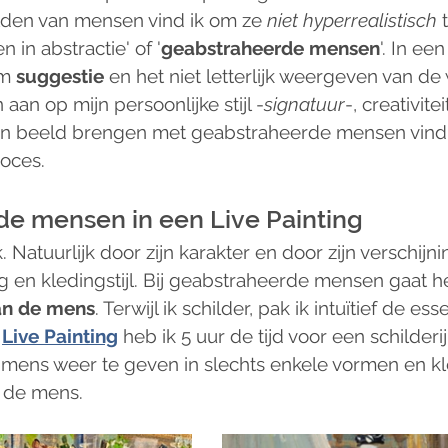
den van mensen vind ik om ze 
niet hyperrealistisch
 
 in abstractie' of '
geabstraheerde mensen
'. In een
m 
suggestie
 en het niet letterlijk weergeven van de 
aan op mijn persoonlijke stijl -
signatuur
-, creativite
in beeld brengen met geabstraheerde mensen vind 
roces.
e mensen in een Live Painting
 Natuurlijk door zijn karakter en door zijn verschijnin
g en kledingstijl. Bij geabstraheerde mensen gaat h
an de mens
. Terwijl ik schilder, pak ik intuïtief de ess
 
Live Painting
 heb ik 5 uur de tijd voor een schilderi
mens weer te geven in slechts enkele vormen en kl
e de mens. 