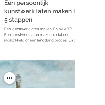
ART Eva Maria
3 minuten om te lezen
Schilderij laten maken
Een persoonlijk
kunstwerk laten maken in
5 stappen
Een kunstwerk laten maken: Enjoy ART!
Een kunstwerk laten maken is niet een
ingewikkeld of een langdurig proces. En de
prijs van jouw unieke kunstwerk is
gunstiger dan je denkt. In 5 stappen heb jij
een schilderij aan de muur dat speciaal
voor jou is gemaakt, in kleuren die je