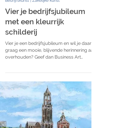
ART Eva Maria
3 minuten om te lezen
Bedrijfskunst | Zakelijke kunst
Vier je bedrijfsjubileum
met een kleurrijk
schilderij
Vier je een bedrijfsjubileum en wil je daar
graag een mooie, blijvende herinnering aan
overhouden? Geef dan Business Art
cadeau. Feestelijk vastgelegd op doek: het
60-jarig bestaan van Thwan van Gennip
B.V. Het bedrijf Thwan van Gennip bereikt
dit jaar een mijlpaal en wil dat vieren: het
bedrijf bestaat 60 jaar. Het is een