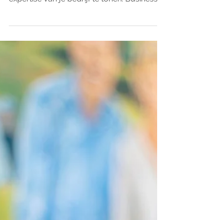
persoonlijke kant van
zakelijke kunst
Een groepsportret schilderij is een
geweldige manier om de teamgeest en
expertise van je bedrijf te tonen. Business
ART: Geschilderd groepsportret voor
bedrijfsjubileum Je leest waarom een
geschilderd groepsportret een statement
piece is voor je bedrijf. Ook zie je een
praktijkcase van een portretschilderij van
het complete team van
maatwerksoftwarebedrijf Infi. Zakelijke
kunst met een persoonlijke touch Je zoekt
een kunstwerk voor je onderneming? Dit
zijn 7 redenen om te kie