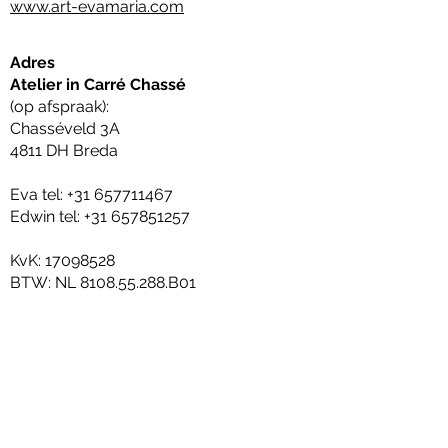
www.art-evamaria.com
Adres
Atelier in Carré Chassé
(op afspraak):
Chasséveld 3A
4811 DH Breda
Eva tel:
+31 657711467
Edwin tel:
+31 657851257
KvK:
17098528
BTW: NL 8108.55.288.B01