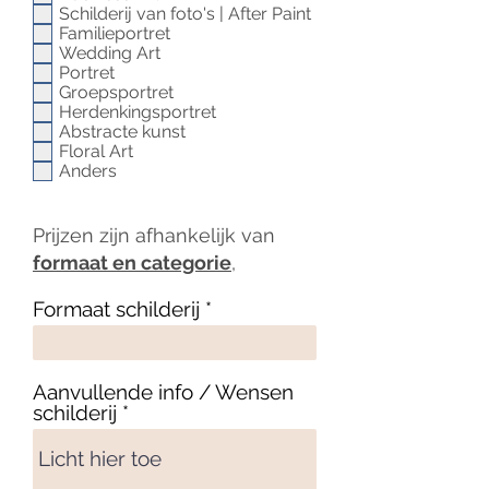
r
Schilderij van foto's | After Paint
e
Familieportret
i
Wedding Art
s
Portret
t
Groepsportret
Herdenkingsportret
Abstracte kunst
Floral Art
Anders
Prijzen zijn afhankelijk van
formaat en categorie
,
Formaat schilderij
Aanvullende info / Wensen
schilderij