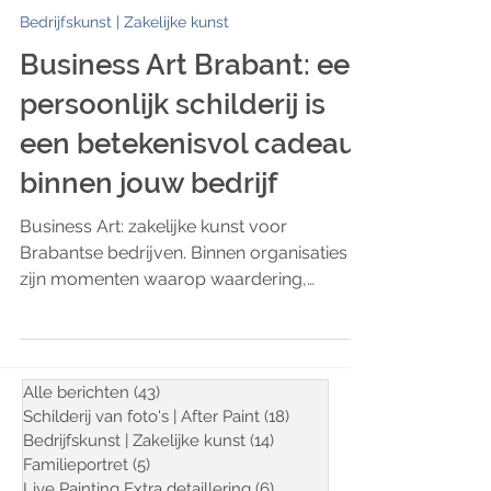
ART Eva Maria
4 minuten om te lezen
Bedrijfskunst | Zakelijke kunst
Business Art Brabant: een
persoonlijk schilderij is
een betekenisvol cadeau
binnen jouw bedrijf
Business Art: zakelijke kunst voor
Brabantse bedrijven. Binnen organisaties
zijn momenten waarop waardering,
betrokkenheid en herkenning centraal
staan. Denk aan een bedrijfsjubileum, een
mijlpaal in de organisatie, de lancering van
een nieuw product of het afscheid van een
Alle berichten
(43)
43 posts
gewaardeerde collega. Dit zijn momenten
Schilderij van foto's | After Paint
(18)
18 posts
die vragen om een creatief gebaar dat
Bedrijfskunst | Zakelijke kunst
(14)
14 posts