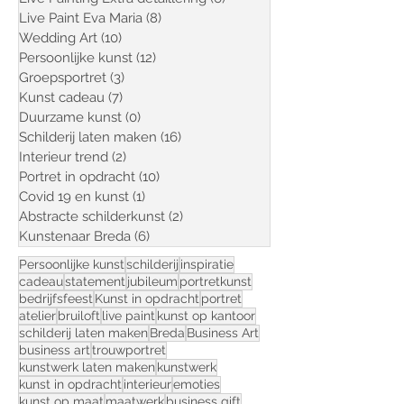
verder gaat dan een standaard cadeau.
Familieportret
(5)
5 posts
Iets dat écht raakt.
Live Painting Extra detaillering
(6)
6 posts
Live Paint Eva Maria
(8)
8 posts
Wedding Art
(10)
10 posts
Persoonlijke kunst
(12)
12 posts
Groepsportret
(3)
3 posts
Kunst cadeau
(7)
7 posts
Duurzame kunst
(0)
0 posts
Schilderij laten maken
(16)
16 posts
Interieur trend
(2)
2 posts
Portret in opdracht
(10)
10 posts
Covid 19 en kunst
(1)
1 post
Abstracte schilderkunst
(2)
2 posts
Kunstenaar Breda
(6)
6 posts
Persoonlijke kunst
schilderij
inspiratie
cadeau
statement
jubileum
portretkunst
bedrijfsfeest
Kunst in opdracht
portret
atelier
bruiloft
live paint
kunst op kantoor
schilderij laten maken
Breda
Business Art
business art
trouwportret
kunstwerk laten maken
kunstwerk