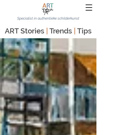
Specialist in authentieke schilderkunst
ART Stories
|
Trends
|
Tips