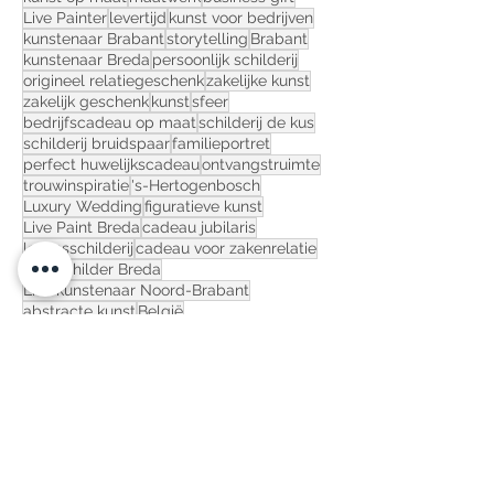
kunst in opdracht
interieur
emoties
kunst op maat
maatwerk
business gift
Live Painter
levertijd
kunst voor bedrijven
kunstenaar Brabant
storytelling
Brabant
kunstenaar Breda
persoonlijk schilderij
origineel relatiegeschenk
zakelijke kunst
zakelijk geschenk
kunst
sfeer
bedrijfs­cadeau op maat
schilderij de kus
schilderij bruidspaar
familieportret
perfect huwelijkscadeau
ontvangstruimte
trouwinspiratie
's-Hertogenbosch
Luxury Wedding
figuratieve kunst
Live Paint Breda
cadeau jubilaris
levensschilderij
cadeau voor zakenrelatie
Live schilder Breda
Live kunstenaar Noord-Brabant
abstracte kunst
België
creatief relatiegeschenk
schilderij met een verhaal
trend
schilderij bruiloft
trouwcadeau
kunst cadeau
kunst Breda
decoratie
kunst Brabant
afscheidscadeau collega
jubileum cadeau bedrijf
droombruiloft