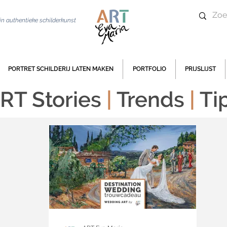
 in authentieke schilderkunst
PORTRET SCHILDERIJ LATEN MAKEN
PORTFOLIO
PRIJSLIJST
RT Stories
|
Trends
|
Ti