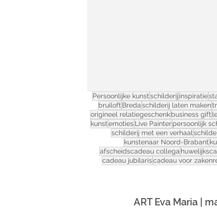
Persoonlijke kunst
schilderij
inspiratie
st
bruiloft
Breda
schilderij laten maken
t
origineel relatiegeschenk
business gift
l
kunst
emoties
Live Painter
persoonlijk sch
schilderij met een verhaal
schilder
kunstenaar Noord-Brabant
ku
afscheidscadeau collega
huwelijksc
cadeau jubilaris
cadeau voor zakenre
ART Eva Maria | ma