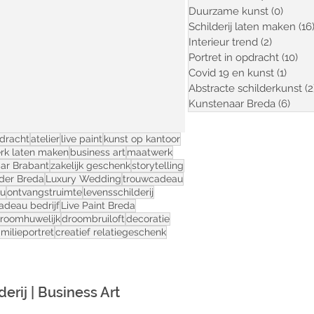
Duurzame kunst
(0)
0 post
Schilderij laten maken
(16
Interieur trend
(2)
2 posts
Portret in opdracht
(10)
10 
Covid 19 en kunst
(1)
1 pos
Abstracte schilderkunst
(2
Kunstenaar Breda
(6)
6 po
pdracht
atelier
live paint
kunst op kantoor
rk laten maken
business art
maatwerk
ar Brabant
zakelijk geschenk
storytelling
lder Breda
Luxury Wedding
trouwcadeau
au
ontvangstruimte
levensschilderij
adeau bedrijf
Live Paint Breda
roomhuwelijk
droombruiloft
decoratie
amilieportret
creatief relatiegeschenk
rij | Business Art