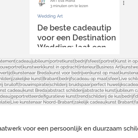
ART Eva Maria
3 minuten om te lezen
Wedding Art
De beste cadeautip
voor een Destination
Wedding: laat een
schilderij maken van
atement
cadeau
jubileum
portretkunst
bedrijfsfeest
portret
Kunst in o
foto's
rouwportret
kunstwerk
kunst in opdracht
interieur
Business Art
kunstwe
evertijd
kunstenaar Breda
kunst voor bedrijven
kunst op maat
kunstena
ilderij
zakelijke kunst
Brabant
bedrijfs­cadeau op maat
sfeer
Live schi
ij bruiloft
trouwinspiratie
schilderij bruidspaar
perfect huwelijkscade
nst cadeau
kunst Breda
abstract schilderij
abstracte kunst
jubileum c
adeau
geportretteerde
figuratieve kunst
trend
schilderij de kus
bedrijf
d
latie
Live kunstenaar Noord-Brabant
zakelijk cadeau
kunst Brabant
f
atwerk voor een persoonlijk en duurzaam schilde