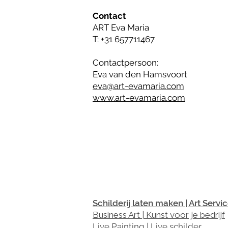
Contact
ART Eva Maria
T: +31 657711467
Contactpersoon:
Eva van den Hamsvoort
eva@art-evamaria.com
www.art-evamaria.com
Schilderij laten maken | Art Servi
Business Art | Kunst voor je bedrijf
Live Painting | Live schilder