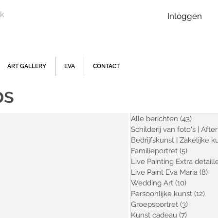
Inloggen
ART GALLERY
EVA
CONTACT
ps
Alle berichten
(43)
43 post
Schilderij van foto's | After
Bedrijfskunst | Zakelijke k
Familieportret
(5)
5 posts
Live Painting Extra detaill
Live Paint Eva Maria
(8)
8 
Wedding Art
(10)
10 posts
Persoonlijke kunst
(12)
12 
Groepsportret
(3)
3 posts
Kunst cadeau
(7)
7 posts