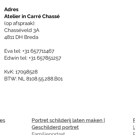
Adres
Atelier in Carré Chassé
(op afspraak):
Chasséveld 3A
4811 DH Breda
Eva tel: +31 657711467
Edwin tel: +31 657851257
KvK: 17098528
BTW: NL 8108.55.288.B01
ces
Portret schilderij laten maken |
P
Geschilderd portret
Familieportret