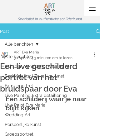
Specialist in authentieke schilderkunst
Post
Alle berichten
ART Eva Maria
Alle berichten
30 apr 2024
3 minuten om te lezen
Een live geschilderd
Schilderij van foto's | After Paint
portret van het
Bedrijfskunst | Zakelijke kunst
Familieportret
bruidspaar door Eva
Live Painting Extra detaillering
Een schilderij waar je naar 
Live Paint Eva Maria
blijft kijken
Wedding Art
Persoonlijke kunst
Groepsportret