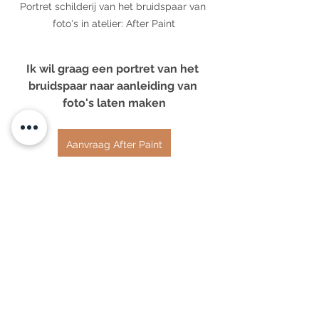
Portret schilderij van het bruidspaar van 
foto's in atelier: After Paint
Ik wil graag een portret van het 
bruidspaar naar aanleiding van 
foto's laten maken
Aanvraag After Paint
Enjoy LIFE Enjoy ART
Tags:
Persoonlijke kunst
cadeau
portretkunst
portret
bruiloft
live paint
Live Painter
trouwportret
live painting
Live Paint bruiloft
Live Paint
Live Paint Eva Maria
Wedding Art
Portret in opdracht