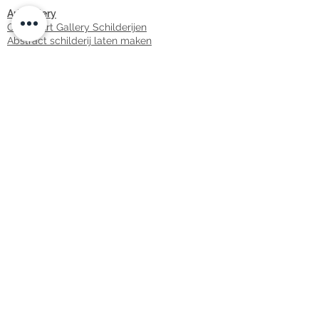
Art Gallery
Online Art Gallery Schilderijen
Abstract schilderij laten maken
Prijslijst
Live Painting Prijzen en Werkwijze
Prijzen Schilderij en Portret
Werkwijze Schilderij en Portret
Eva | Over ART Eva Maria
ART Stories | Trends | Tips
Contact | Aanvraag
ART News Eva Maria