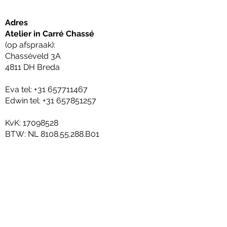
Adres
Atelier in Carré Chassé
(op afspraak):
Chasséveld 3A
4811 DH Breda
Eva tel:
+31 657711467
Edwin tel:
+31 657851257
KvK:
17098528
BTW: NL 8108.55.288.B01